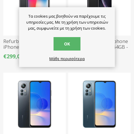
Τα cookies μας βοηθούν να παρέχουμε τις
υπηρεσίες μας. Με τη χρήση των υπηρεσιών
μας, συμφωνείτε με τη χρήση των cookies.
Refurbished - Smartphone
Refurbished - Smartphone
ΟΚ
iPhone X 5.8" 4G 3/64GB -
iPhone XR 6.1" 4G 3/64GB -
Σκούρο Γκρι
Μαύρο
€299,00
€269,00
€299,00
Μάθε περισσότερα