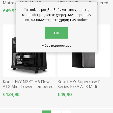
Matrexx 30 SI Mini Tower
ATX Midi Tower Tempered
1x Ανεμιστήρα - Μαύρο
Glass - Λευκό
Τα cookies μας βοηθούν να παρέχουμε τις
€49,90
€134,90
υπηρεσίες μας. Με τη χρήση των υπηρεσιών
μας, συμφωνείτε με τη χρήση των cookies.
ΟΚ
Μάθε περισσότερα
Κουτί Η/Υ NZXT H6 Flow
Κουτί Η/Υ Supercase F
ATX Midi Tower Tempered
Series F75A ATX Midi
Glass - Μαύρο
Tower Tempered Glass -
€134,90
€49,90
Μαύρο