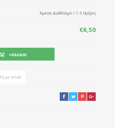
Δικτυακές Συσκευές
Εποχιακά
Άμεσα Διαθέσιμο / 1-3 Ημέρες
Καλώδια
Αξεσουάρ τηλεόρασης
Μπαταρίες
€6,50
Πολύμπριζα
Gadgets
+ΚΑΛΆΘΙ
ή με email