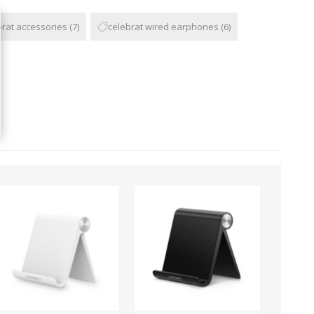
brat accessories
(7)
celebrat wired earphones
(6)