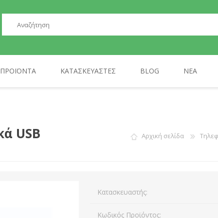
ΠΡΟΪΌΝΤΑ
ΚΑΤΑΣΚΕΥΑΣΤΈΣ
BLOG
ΝΈΑ
ΠΕΡΙΦΕΡΕΙΑΚΆ
GP
ΤΗΛΕΦΩΝΊΑ
AULA
κά USB
Αρχική σελίδα
Τηλε
Κατασκευαστής:
Κωδικός Προϊόντος: