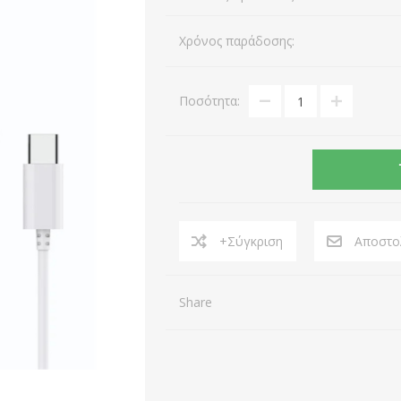
Αξεσουάρ Gaming
Κινητά Τηλέφωνα
Χρόνος παράδοσης:
Αξεσουάρ Laptop
Σταθερά Τηλέφωνα
AEROCOOL
A4 TECH
Εικόνα & Ήχος
Αξεσουάρ Τηλεφωνίας
Ποσότητα:
Εκτυπωτές & Αναλώσιμα
Μέσα Αποθήκευσης
View All
+Σύγκριση
Αποστολ
Share