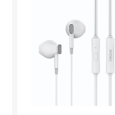
Σταθεροί Η/Υ
Αποθήκευση
Φορητοί Η/Υ
Επεξεργαστές
APPLE
ALCATEL
Refurbished Η/Υ
Κάρτες Γραφικών
Apple Η/Υ
Κάρτες Επέκτασης
Software
Κουτιά Η/Υ
View All