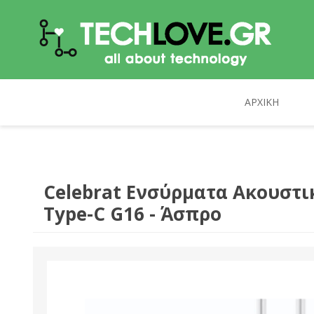
ΑΡΧΙΚΉ
ΥΠΟΛΟΓΙΣΤΈΣ
TECHLOVE.GR
ΑΝΑΒΆΘΜΙΣΗ Η/Υ
CELEBRAT
Celebrat Ενσύρματα Ακουστι
Type-C G16 - Άσπρο