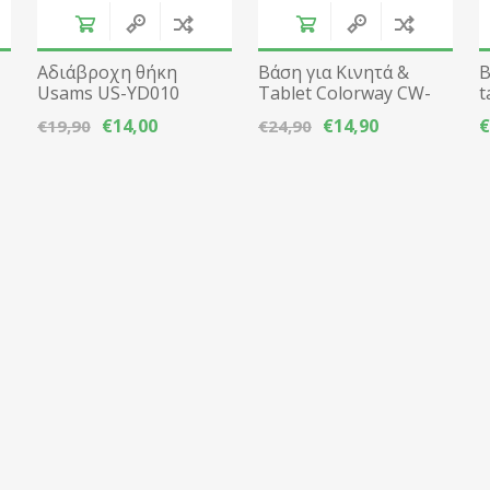
Αδιάβροχη θήκη
Βάση για Κινητά &
Β
Usams US-YD010
Tablet Colorway CW-
t
Universal εως 7" -
SH013 90° Αλουμίνιο -
Λ
€14,00
€14,90
€
€19,90
€24,90
Μπλε
Μαύρο