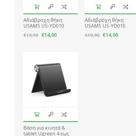
Αδιάβροχη θήκη
Αδιάβροχη θήκη
USAMS US-YD010
USAMS US-YD010
Universal εως 7" -
Universal εως 7" - Ροζ
€14,00
€14,00
€19,90
€19,90
Μπλε/ Ροζ
Βάση για κινητά &
tablet Ugreen 4 εως