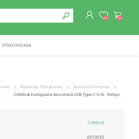
(0)
(0)
ΕΠΙΚΟΙΝΩΝΊΑ
ΕΓΓΡΑΦΉ
ΣΎΝΔΕΣΗ
ΚΑΛΏΔΙΑ & ΔΊΚΤΥΑ
VIVID
ΔΙΆΦΟΡΑ
ASROCK
φωνία
Αξεσουάρ Τηλεφωνίας
Ακουστικά Κινητών
Celebrat Ενσύρματα Ακουστικά USB Type-C G16 - Άσπρο
Celebrat
0910035