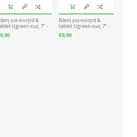
άση για κινητά &
Βάση για κινητά &
ablet Ugreen εως 7" -
tablet Ugreen εως 7" -
ευκό
Μαύρο
9,90
€9,90