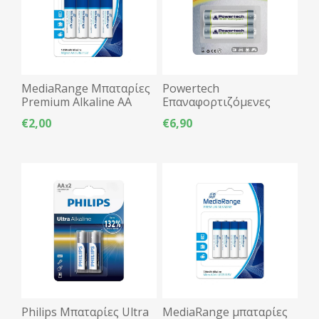
MediaRange Μπαταρίες
Powertech
Premium Alkaline AA
Επαναφορτιζόμενες
2τμχ LR06
μπαταρίες AA 2600mAh
€2,00
€6,90
2τμχ LR06
Philips Μπαταρίες Ultra
MediaRange μπαταρίες