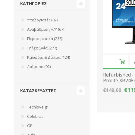
ΚΑΤΗΓΟΡΊΕΣ
Σταθεροί Η/Υ
Αποθήκευση
Φορητοί Η/Υ
Επεξεργαστές
APPLE
ALCATEL
Υπολογιστές (82)
Refurbished Η/Υ
Κάρτες Γραφικών
Αναβάθμιση Η/Υ (67)
Apple Η/Υ
Κάρτες Επέκτασης
Περιφερειακά (238)
Software
Κουτιά Η/Υ
Τηλεφωνία (277)
View All
Καλώδια & Δίκτυα (124)
Διάφορα (92)
Refurbished -
Prolite XB248
AMVA FHD 19
€11
€149,00
ΚΑΤΑΣΚΕΥΑΣΤΈΣ
Techlove.gr
Celebrat
GP