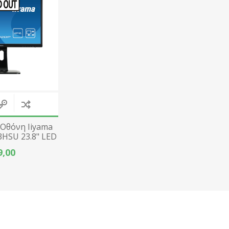
Αξεσουάρ Gaming
Κινητά Τηλέφωνα
Αξεσουάρ Laptop
Σταθερά Τηλέφωνα
AEROCOOL
A4 TECH
Εικόνα & Ήχος
Αξεσουάρ Τηλεφωνίας
Εκτυπωτές & Αναλώσιμα
Μέσα Αποθήκευσης
View All
 Οθόνη Iiyama
3HSU 23.8" LED
20x1080
9,00