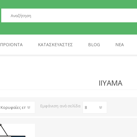
ΠΡΟΪΌΝΤΑ
ΚΑΤΑΣΚΕΥΑΣΤΈΣ
BLOG
ΝΈΑ
ΠΕΡΙΦΕΡΕΙΑΚΆ
GP
ΤΗΛΕΦΩΝΊΑ
AULA
IIYAMA
Εμφάνιση
ανά σελίδα