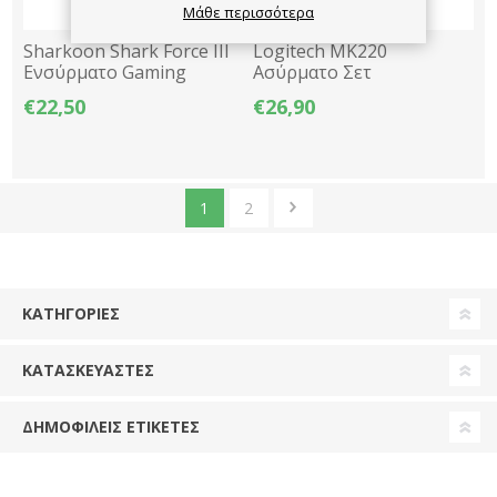
Μάθε περισσότερα
Sharkoon Shark Force III
Logitech MK220
Ενσύρματο Gaming
Ασύρματο Σετ
Ποντίκι Optical 12800dpi
Πληκτρολόγιο / Ποντίκι
€22,50
€26,90
RGB 1.8m - Μαύρο
Multimedia 1000dpi -
Μαύρο
1
2
ΚΑΤΗΓΟΡΊΕΣ
ΚΑΤΑΣΚΕΥΑΣΤΈΣ
ΔΗΜΟΦΙΛΕΙΣ ΕΤΙΚΕΤΕΣ