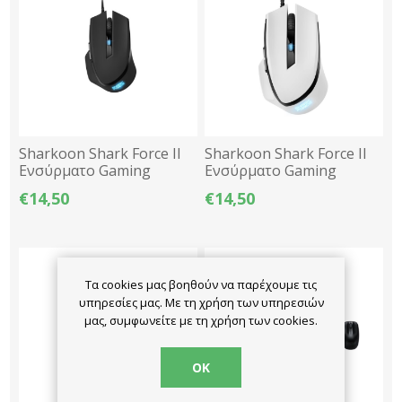
Sharkoon Shark Force II
Sharkoon Shark Force II
Ενσύρματο Gaming
Ενσύρματο Gaming
Ποντίκι 4200dpi 1.8m -
Ποντίκι Optical 4000dpi
€14,50
€14,50
Μαύρο
1.8m - Λευκό
Τα cookies μας βοηθούν να παρέχουμε τις
υπηρεσίες μας. Με τη χρήση των υπηρεσιών
μας, συμφωνείτε με τη χρήση των cookies.
ΟΚ