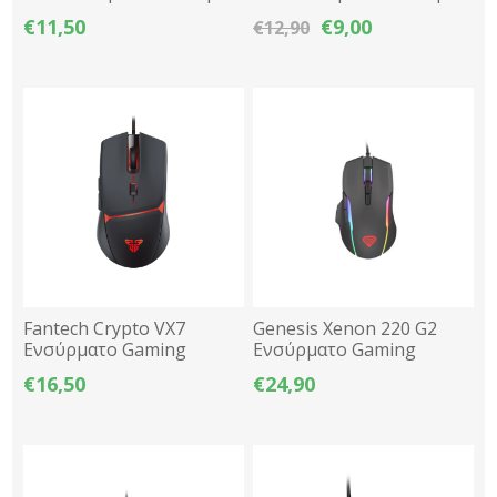
1.8m - Μαύρο
Σκούρο Γκρι
€11,50
€9,00
€12,90
Fantech Crypto VX7
Genesis Xenon 220 G2
Ενσύρματο Gaming
Ενσύρματο Gaming
Ποντίκι Optical 7200dpi
Ποντίκι Optical 12800dpi
€16,50
€24,90
RGB 6 Macro 1.8μ -
RGB 1.8m - Μαύρο
Μαύρο