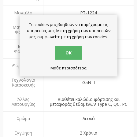
Μοντέλο
PT-1224
Τα cookies μας βοηθούν να παρέχουμε τις
Μαγνητική
Όχι
υπηρεσίες μας. Με τη χρήση των υπηρεσιών
Φόρτιση
μας, συμφωνείτε με τη χρήση των cookies.
Ισχύς
33W
Φόρτισης
ΟΚ
Θύρες USB
2
Μάθε περισσότερα
Τεχνολογία
GaN II
Κατασκευής
Άλλες
Διαθέτει καλώδιο φόρτισης και
Λειτουργίες
μεταφοράς δεδομένων Type C, QC, PC
Χρώμα
Λευκό
Εγγύηση
2 Χρόνια