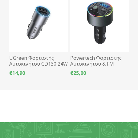
UGreen Φορτιστής
Powertech Φορτιστής
Αυτοκινήτου CD130 24W
Αυτοκινήτου & FM
- Γκρι
Transmitter Bluetooth
€14,90
€25,00
5.0 RGB 40W PT-1027 -
Μαύρο