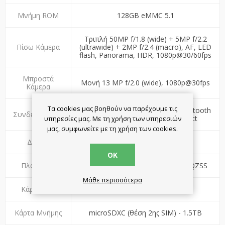
Μνήμη ROM
128GB eMMC 5.1
Τριπλή 50MP f/1.8 (wide) + 5MP f/2.2
Πίσω Κάμερα
(ultrawide) + 2MP f/2.4 (macro), AF, LED
flash, Panorama, HDR, 1080p@30/60fps
Μπροστά
Μονή 13 MP f/2.0 (wide), 1080p@30fps
Κάμερα
Τα cookies μας βοηθούν να παρέχουμε τις
Wi-Fi 5 (802.11ac) Dual Band, Bluetooth
Συνδεσιμότητα
5.3, A2DP, LE, NFC, Wi-Fi Direct
υπηρεσίες μας. Με τη χρήση των υπηρεσιών
μας, συμφωνείτε με τη χρήση των cookies.
Δίκτυο
5G
ΟΚ
Πλοήγηση
GPS, GLONASS, BDS, GALILEO, QZSS
Μάθε περισσότερα
Κάρτα SIM
Dual Sim
Κάρτα Μνήμης
microSDXC (θέση 2ης SIM) - 1.5TB