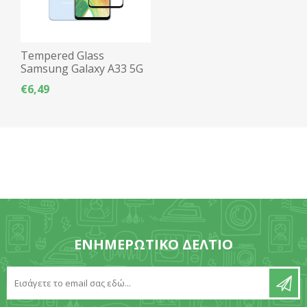
Tempered Glass
Samsung Galaxy A33 5G
6.4" 9H 5D Full Glue -
€6,49
Μαύρο
ΕΝΗΜΕΡΩΤΙΚΌ ΔΕΛΤΊΟ