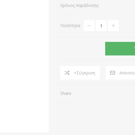
Χρόνος παράδοσης:
Αξεσουάρ Gaming
Κινητά Τηλέφωνα
Αξεσουάρ Laptop
Σταθερά Τηλέφωνα
AEROCOOL
A4 TECH
Ποσότητα:
Εικόνα & Ήχος
Αξεσουάρ Τηλεφωνίας
Εκτυπωτές & Αναλώσιμα
Μέσα Αποθήκευσης
View All
+Σύγκριση
Αποστολ
Share