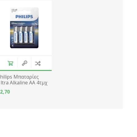
hilips Μπαταρίες
ltra Alkaline AA 4τμχ
R6
2,70