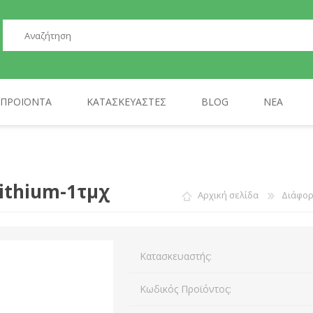
ΠΡΟΪΌΝΤΑ
ΚΑΤΑΣΚΕΥΑΣΤΈΣ
BLOG
ΝΈΑ
ΠΕΡΙΦΕΡΕΙΑΚΆ
GP
ΤΗΛΕΦΩΝΊΑ
AULA
ithium-1τμχ
Αρχική σελίδα
Διάφο
Κατασκευαστής:
Κωδικός Προϊόντος: