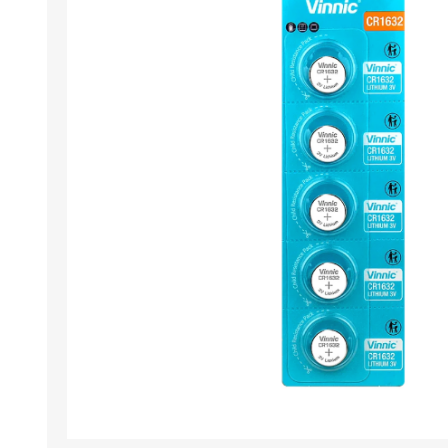
Σταθεροί Η/Υ
Αποθήκευση
Φορητοί Η/Υ
Επεξεργαστές
APPLE
ALCATEL
Refurbished Η/Υ
Κάρτες Γραφικών
Apple Η/Υ
Κάρτες Επέκτασης
Software
Κουτιά Η/Υ
View All