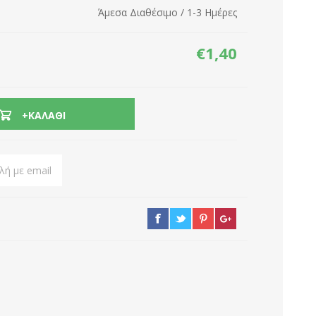
Άμεσα Διαθέσιμο / 1-3 Ημέρες
Δικτυακές Συσκευές
Εποχιακά
Καλώδια
Αξεσουάρ τηλεόρασης
€1,40
Μπαταρίες
Πολύμπριζα
Gadgets
+ΚΑΛΆΘΙ
ή με email