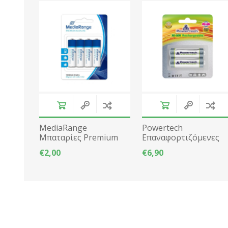
MediaRange
Powertech
Μπαταρίες Premium
Επαναφορτιζόμενες
Alkaline AA 2τμχ LR06
μπαταρίες AA 2600mA
€2,00
€6,90
2τμχ LR06