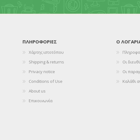
ΠΛΗΡΟΦΟΡΊΕΣ
Ο ΛΟΓΑΡ
Χάρτης ιστοτόπου
Πληροφο
Shipping & returns
Οι διευθ
Privacy notice
Οι παραγ
Conditions of Use
Καλάθι 
About us
Επικοινωνία