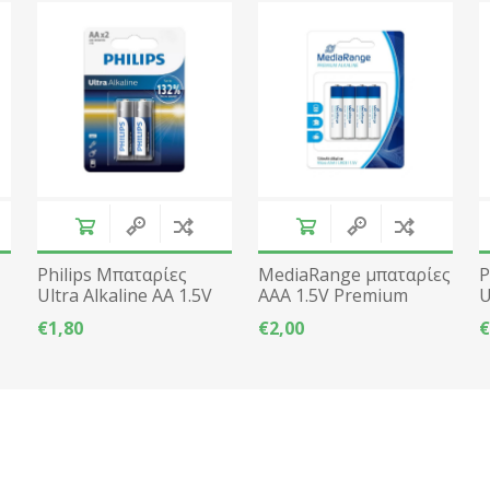
Philips Μπαταρίες
MediaRange μπαταρίες
P
Ultra Alkaline AA 1.5V
AAA 1.5V Premium
U
h
2τμχ LR6
Alkaline - 4τμχ
L
€1,80
€2,00
€